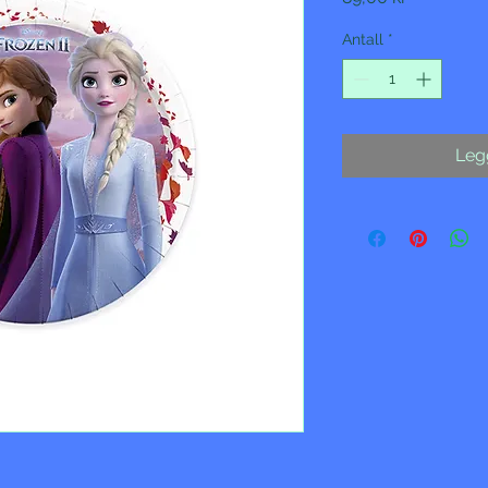
Antall
*
Legg