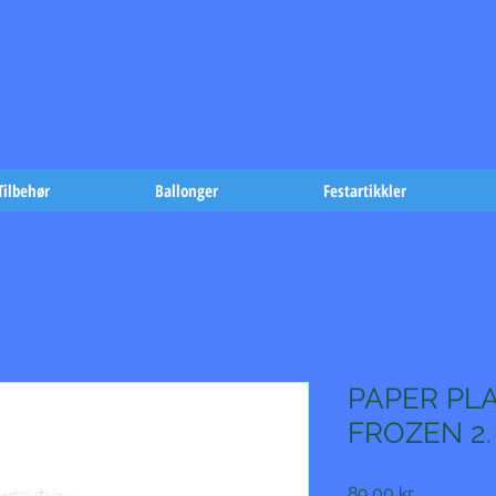
t på fæst-
Tilbehør
Ballonger
Festartikkler
PAPER PLA
FROZEN 2. 
Pris
89,00 kr