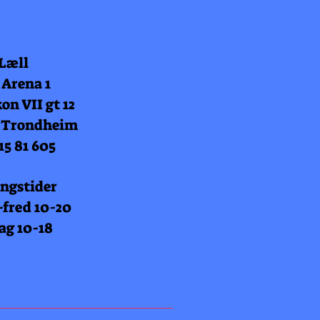
 Læll
 Arena 1
on VII gt 12
 Trondheim
15 81 605
ngstider
fred 10-20
ag 10-18