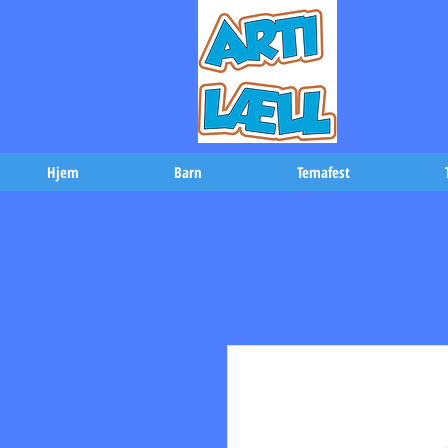
-Bæs
Hjem
Barn
Temafest