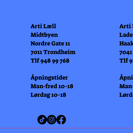
Arti Læll
Arti
Midtbyen
Lade
Nordre Gate 11
Haak
7011 Trondheim
7041
Tlf 948 99 768
Tlf 9
Åpningstider
Åpni
Man-fred 10-18
Man-
Lørdag 10-18
Lørd