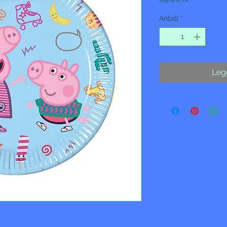
Antall
*
Legg