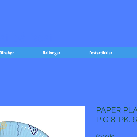
t på fæst-
Tilbehør
Ballonger
Festartikkler
PAPER PLA
PIG 8-PK. 
Pris
89,00 kr