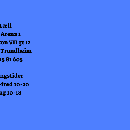
 Læll
 Arena 1
on VII gt 12
 Trondheim
15 81 605
ngstider
fred 10-20
ag 10-18