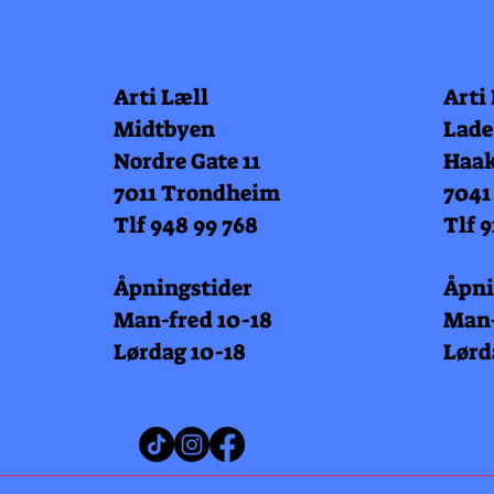
Arti Læll
Arti
Midtbyen
Lade
Nordre Gate 11
Haak
7011 Trondheim
7041
Tlf 948 99 768
Tlf 9
Åpningstider
Åpni
Man-fred 10-18
Man-
Lørdag 10-18
Lørd