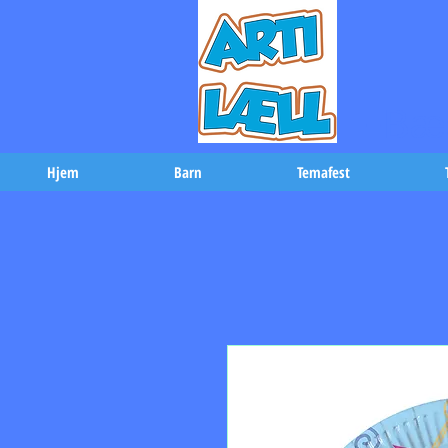
-Bæs
Hjem
Barn
Temafest