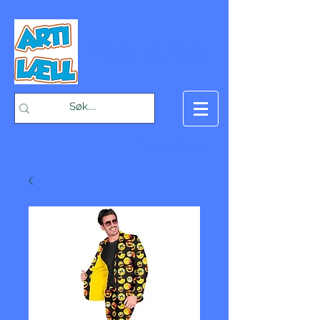
-Bæst på fæst-
Handlekurv