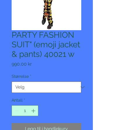
PARTY FASHION
SUIT" (emoji jacket
& pants) 40021 w
Pris
990,00 kr
Størrelse
*
Antall
*
Legg til i handlekurv