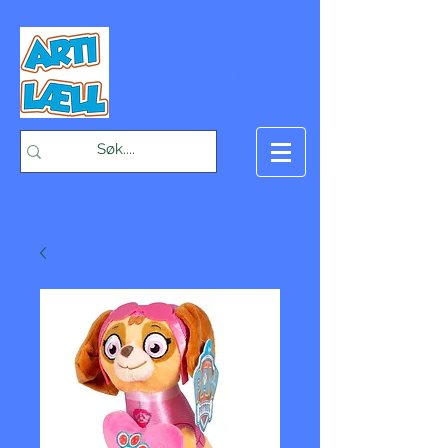
-Bæst på fæst-
Handlekurv