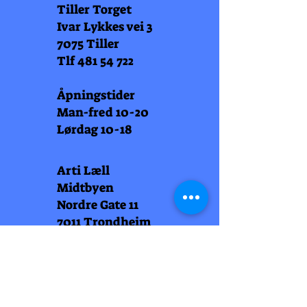
Tiller Torget
Ivar Lykkes vei 3
7075 Tiller
Tlf
481 54 722
Åpningstider
Man-fred 10-20
Lørdag 10-18
Arti Læll
Midtbyen
Nordre Gate 11
7011 Trondheim
Tlf
948 99 768
Åpningstider
Man-fred 10-18