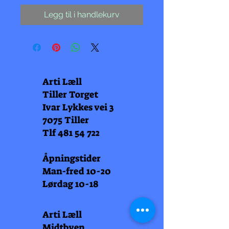
Legg til i handlekurv
Arti Læll
Tiller Torget
Ivar Lykkes vei 3
7075 Tiller
Tlf
481 54 722
Åpningstider
Man-fred 10-20
Lørdag 10-18
Arti Læll
Midtbyen