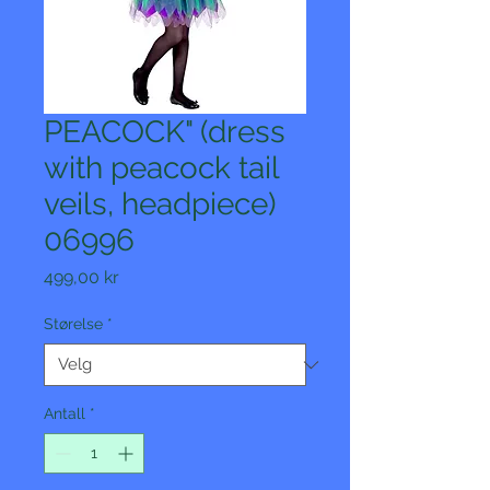
PEACOCK" (dress
with peacock tail
veils, headpiece)
06996
Pris
499,00 kr
Størelse
*
Antall
*