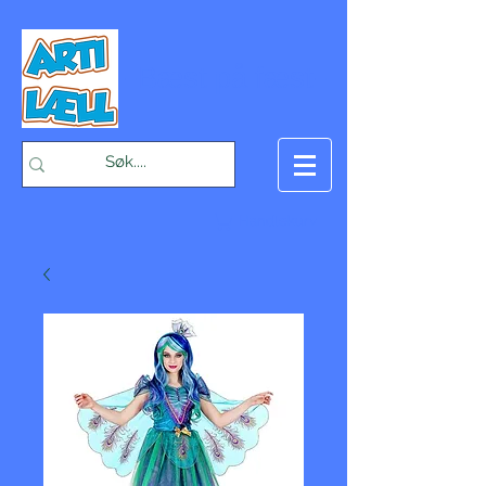
-Bæst på fæst-
Handlekurv