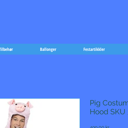
t på fæst-
Tilbehør
Ballonger
Festartikkler
Pig Costum
Hood SKU 
Pris
499,00 kr