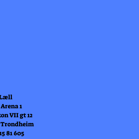
 Læll
 Arena 1
on VII gt 12
 Trondheim
15 81 605