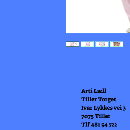
Arti Læll
Tiller Torget
Ivar Lykkes vei 3
7075 Tiller
Tlf 481 54 722