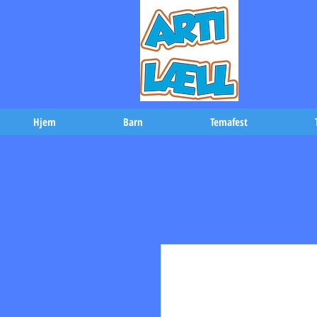
-Bæs
Hjem
Barn
Temafest