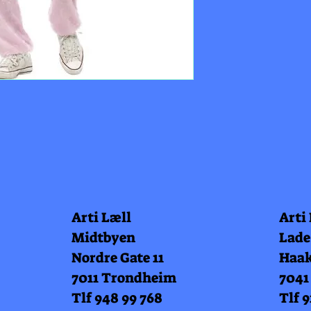
Arti Læll
Arti
Midtbyen
Lade
Nordre Gate 11
Haak
7011 Trondheim
7041
Tlf 948 99 768
Tlf 9