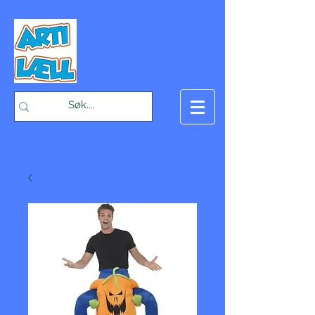
-Bæst på fæst-
Handlekurv