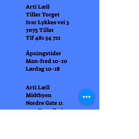
Arti Læll
Tiller Torget
Ivar Lykkes vei 3
7075 Tiller
Tlf
481 54 722
Åpningstider
Man-fred 10-20
Lørdag 10-18
Arti Læll
Midtbyen
Nordre Gate 11
7011 Trondheim
Tlf
948 99 768
Åpningstider