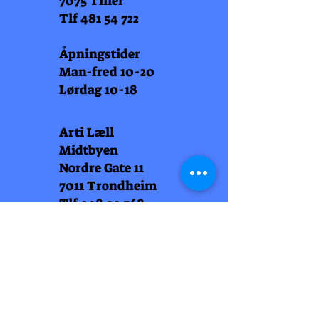
7075 Tiller
Tlf
481 54 722
Åpningstider
Man-fred 10-20
Lørdag 10-18
Arti Læll
Midtbyen
Nordre Gate 11
7011 Trondheim
Tlf
948 99 768
Åpningstider
Man-fred 10-18
Lørdag 10-18
Arti Læll