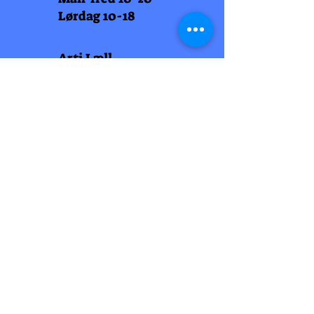
Lørdag 10-18
Arti Læll
Midtbyen
Nordre Gate 11
7011 Trondheim
Tlf
948 99 768
Åpningstider
Man-fred 10-18
Lørdag 10-18
Arti Læll
Lade Arena 1
Haakon VII gt 12
7041 Trondheim
Tlf 915 81 605