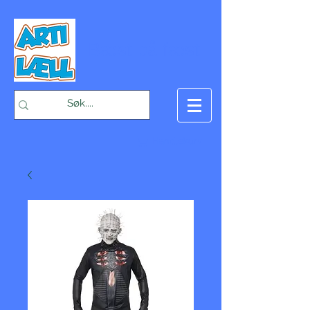
-Bæst på fæst-
Handlekurv