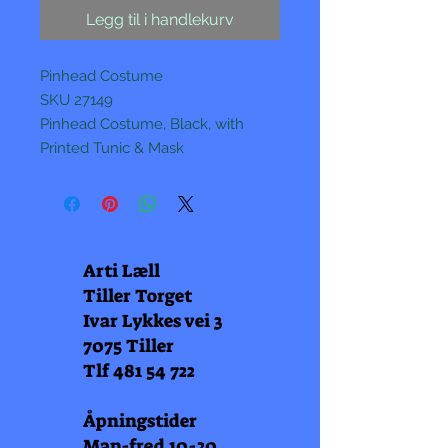
Legg til i handlekurv
Pinhead Costume
SKU 27149
Pinhead Costume, Black, with
Printed Tunic & Mask
Arti Læll
Tiller Torget
Ivar Lykkes vei 3
7075 Tiller
Tlf
481 54 722
Åpningstider
Man-fred 10-20