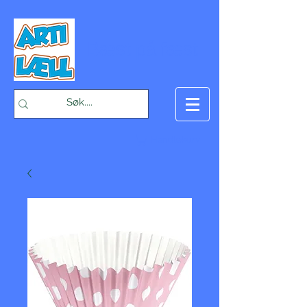
-Bæst på fæst-
Handlekurv