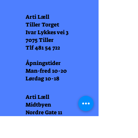
Arti Læll
Tiller Torget
Ivar Lykkes vei 3
7075 Tiller
Tlf
481 54 722
Åpningstider
Man-fred 10-20
Lørdag 10-18
Arti Læll
Midtbyen
Nordre Gate 11
7011 Trondheim
Tlf
948 99 768