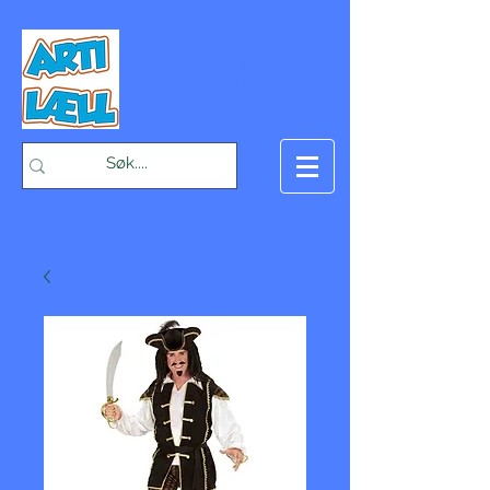
-Bæst på fæst-
Handlekurv