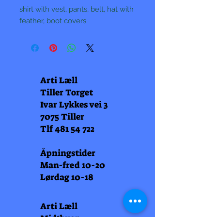
shirt with vest, pants, belt, hat with
feather, boot covers
Arti Læll
Tiller Torget
Ivar Lykkes vei 3
7075 Tiller
Tlf
481 54 722
Åpningstider
Man-fred 10-20
Lørdag 10-18
Arti Læll