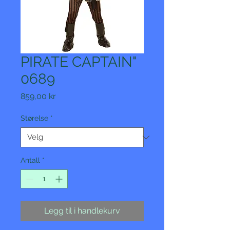
PIRATE CAPTAIN"
0689
Pris
859,00 kr
Størelse
*
Antall
*
Legg til i handlekurv