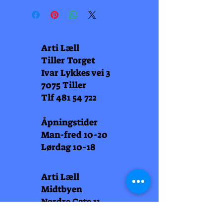
Arti Læll
Tiller Torget
Ivar Lykkes vei 3
7075 Tiller
Tlf
481 54 722
Åpningstider
Man-fred 10-20
Lørdag 10-18
Arti Læll
Midtbyen
Nordre Gate 11
7011 Trondheim