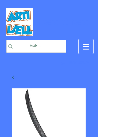
-Bæst på fæst-
Handlekurv