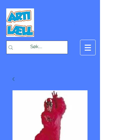
-Bæst på fæst-
Handlekurv