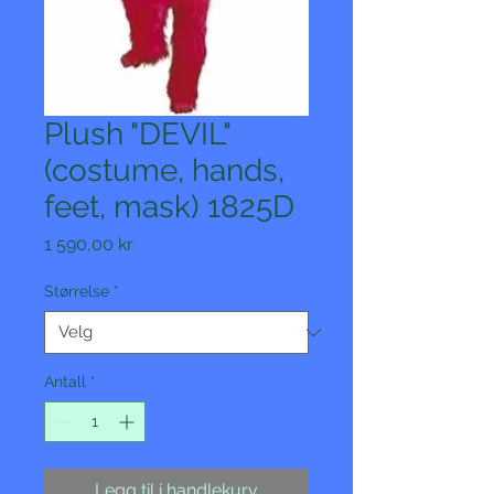
Plush "DEVIL"
(costume, hands,
feet, mask) 1825D
Pris
1 590,00 kr
Størrelse
*
Antall
*
Legg til i handlekurv