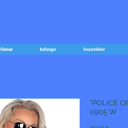
t på fæst-
Tilbehør
Ballonger
Festartikkler
"POLICE OF
0905 W
Pris
299,00 kr