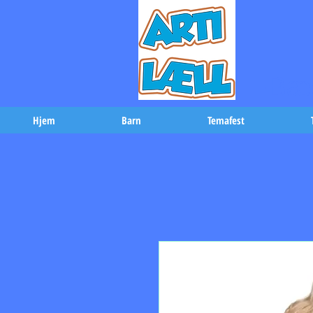
-Bæs
Hjem
Barn
Temafest