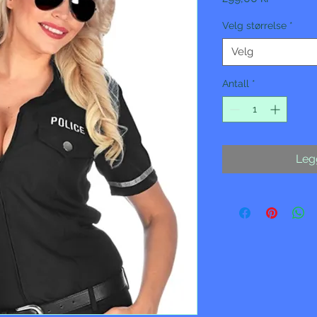
Velg størrelse
*
Velg
Antall
*
Legg