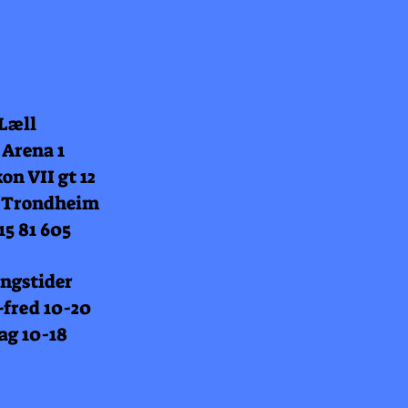
 Læll
 Arena 1
on VII gt 12
 Trondheim
15 81 605
ngstider
fred 10-20
ag 10-18