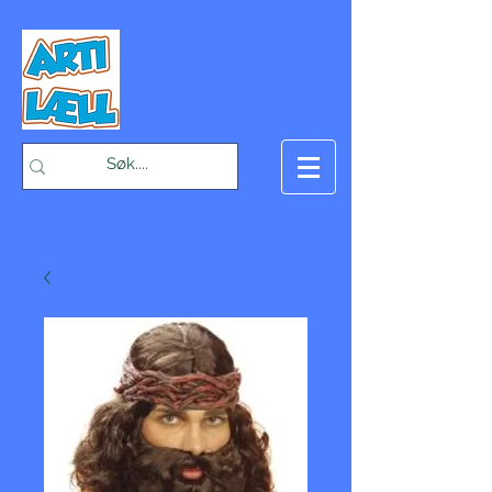
-Bæst på fæst-
Handlekurv