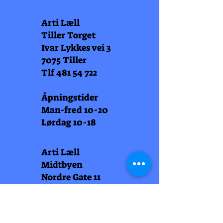
Arti Læll
Tiller Torget
Ivar Lykkes vei 3
7075 Tiller
Tlf
481 54 722
Åpningstider
Man-fred 10-20
Lørdag 10-18
Arti Læll
Midtbyen
Nordre Gate 11
7011 Trondheim
Tlf
948 99 768