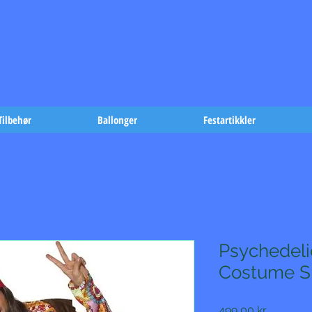
t på fæst-
Tilbehør
Ballonger
Festartikkler
Psychedeli
Costume S
Pris
499,00 kr