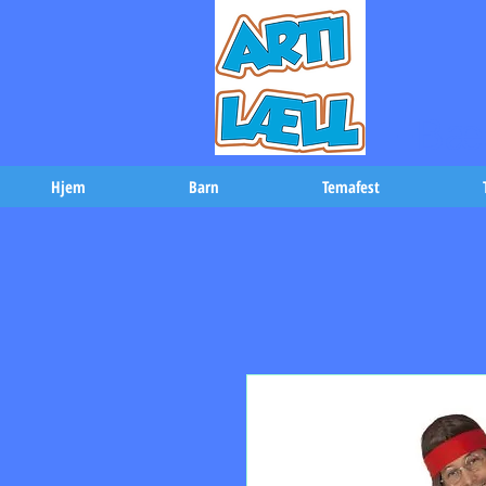
-Bæs
Hjem
Barn
Temafest