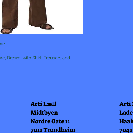
ume
e, Brown, with Shirt, Trousers and
Arti Læll
Arti
Midtbyen
Lade
Nordre Gate 11
Haak
7011 Trondheim
7041