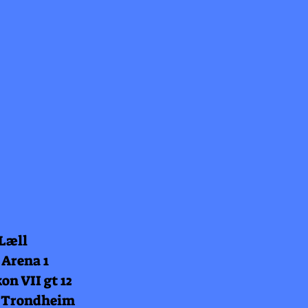
 Læll
 Arena 1
on VII gt 12
 Trondheim