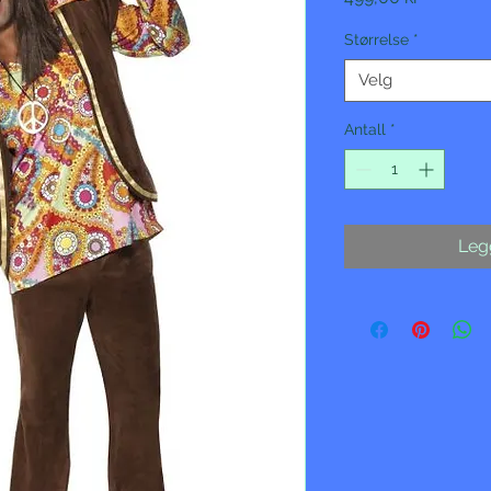
Størrelse
*
Velg
Antall
*
Legg