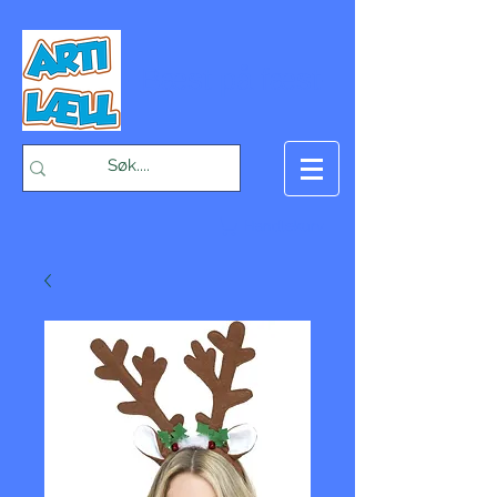
-Bæst på fæst-
Handlekurv