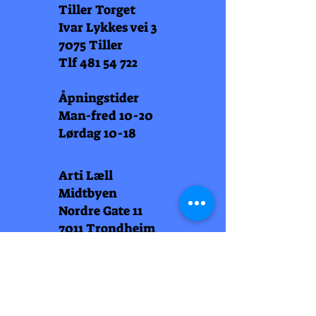
Tiller Torget
Ivar Lykkes vei 3
7075 Tiller
Tlf
481 54 722
Åpningstider
Man-fred 10-20
Lørdag 10-18
Arti Læll
Midtbyen
Nordre Gate 11
7011 Trondheim
Tlf
948 99 768
Åpningstider
Man-fred 10-18