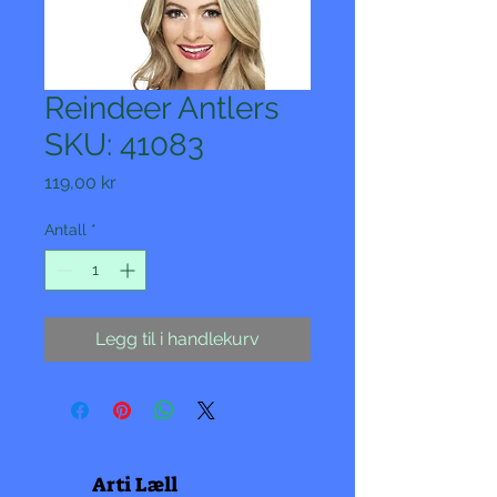
Reindeer Antlers
SKU: 41083
Pris
119,00 kr
Antall
*
Legg til i handlekurv
Arti Læll