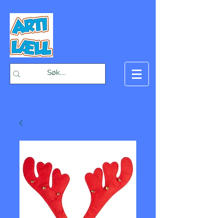
-Bæst på fæst-
Handlekurv