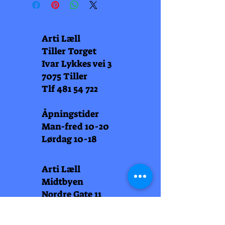
Arti Læll
Tiller Torget
Ivar Lykkes vei 3
7075 Tiller
Tlf
481 54 722
Åpningstider
Man-fred 10-20
Lørdag 10-18
Arti Læll
Midtbyen
Nordre Gate 11
7011 Trondheim
Tlf
948 99 768