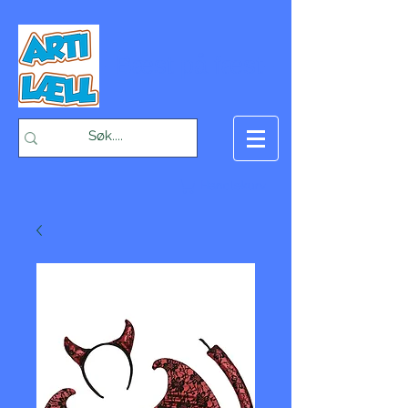
-Bæst på fæst-
Handlekurv