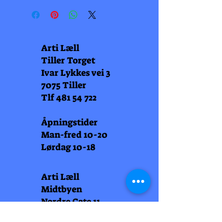
Arti Læll
Tiller Torget
Ivar Lykkes vei 3
7075 Tiller
Tlf
481 54 722
Åpningstider
Man-fred 10-20
Lørdag 10-18
Arti Læll
Midtbyen
Nordre Gate 11
7011 Trondheim