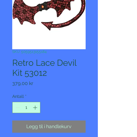
SKU: 5059513155184
Retro Lace Devil
Kit 53012
Pris
379,00 kr
Antall
*
Legg til i handlekurv