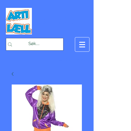
-Bæst på fæst-
Handlekurv