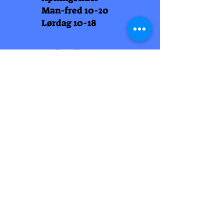
Man-fred 10-20
Lørdag 10-18
Arti Læll
Midtbyen
Nordre Gate 11
7011 Trondheim
Tlf
948 99 768
Åpningstider
Man-fred 10-18
Lørdag 10-18
Arti Læll
Lade Arena 1
Haakon VII gt 12
7041 Trondheim