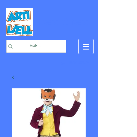
-Bæst på fæst-
Handlekurv