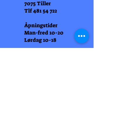
7075 Tiller
Tlf
481 54 722
Åpningstider
Man-fred 10-20
Lørdag 10-18
Arti Læll
Midtbyen
Nordre Gate 11
7011 Trondheim
Tlf
948 99 768
Åpningstider
Man-fred 10-18
Lørdag 10-18
Arti Læll