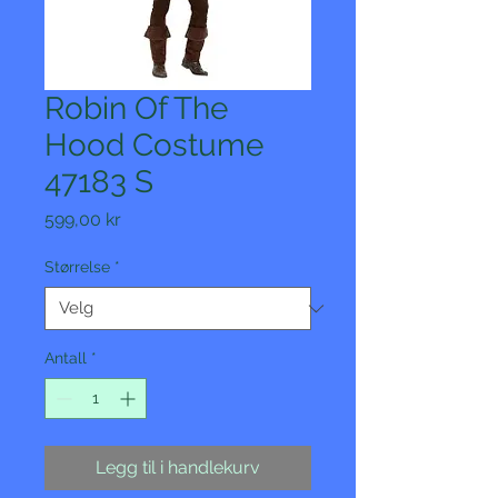
Robin Of The
Hood Costume
47183 S
Pris
599,00 kr
Størrelse
*
Antall
*
Legg til i handlekurv