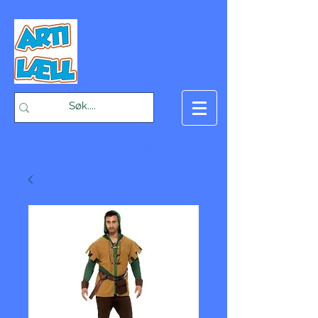
-Bæst på fæst-
Handlekurv