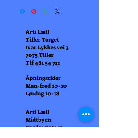
Arti Læll
Tiller Torget
Ivar Lykkes vei 3
7075 Tiller
Tlf
481 54 722
Åpningstider
Man-fred 10-20
Lørdag 10-18
Arti Læll
Midtbyen
Nordre Gate 11
7011 Trondheim