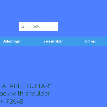
Handlekurv
Anledninger
Gaveartikkler
Om oss
LATABLE GUITAR"
lack with shoulder
cm 23945