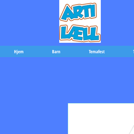
-Bæs
Hjem
Barn
Temafest