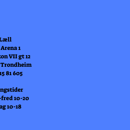
 Læll
 Arena 1
on VII gt 12
 Trondheim
15 81 605
ngstider
fred 10-20
ag 10-18