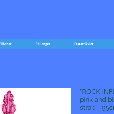
t på fæst-
Tilbehør
Ballonger
Festartikkler
"ROCK INF
pink and b
strap - 95