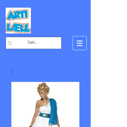
-Bæst på fæst-
Handlekurv