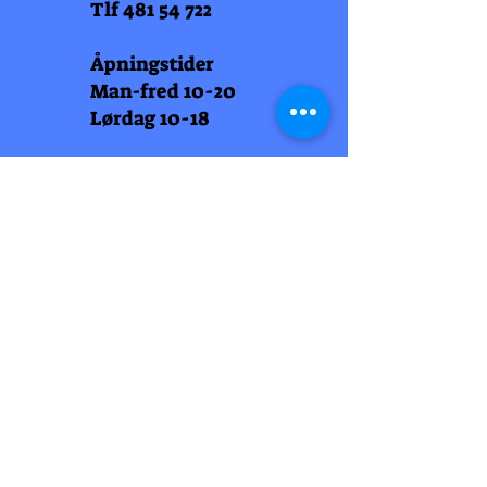
Tlf
481 54 722
Åpningstider
Man-fred 10-20
Lørdag 10-18
Arti Læll
Midtbyen
Nordre Gate 11
7011 Trondheim
Tlf
948 99 768
Åpningstider
Man-fred 10-18
Lørdag 10-18
Arti Læll
Lade Arena 1