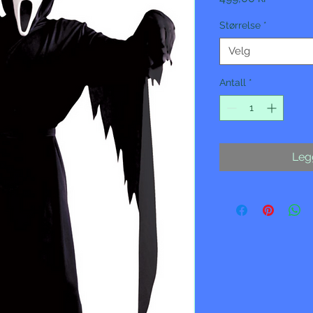
Størrelse
*
Velg
Antall
*
Legg