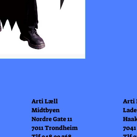
Arti Læll
Arti
Midtbyen
Lade
Nordre Gate 11
Haak
7011 Trondheim
7041
Tlf 948 99 768
Tlf 9