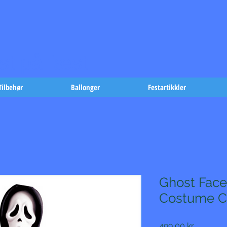
t på fæst-
Tilbehør
Ballonger
Festartikkler
Ghost Face
Costume C
Pris
499,00 kr