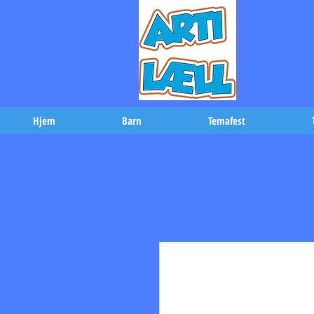
-Bæs
Hjem
Barn
Temafest