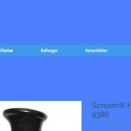
t på fæst-
Tilbehør
Ballonger
Festartikkler
Scream® H
9386
SKU: 023168293862