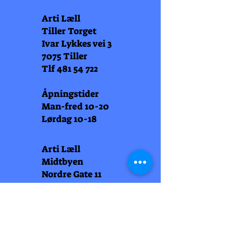
Arti Læll
Tiller Torget
Ivar Lykkes vei 3
7075 Tiller
Tlf
481 54 722
Åpningstider
Man-fred 10-20
Lørdag 10-18
Arti Læll
Midtbyen
Nordre Gate 11
7011 Trondheim
Tlf
948 99 768
Åpningstider