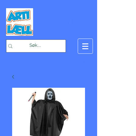
-Bæst på fæst-
Handlekurv