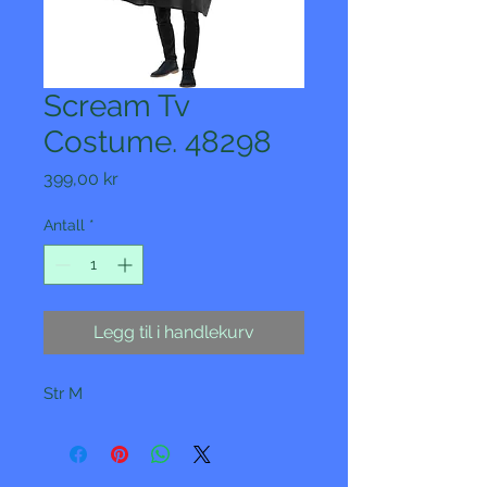
Scream Tv
Costume. 48298
Pris
399,00 kr
Antall
*
Legg til i handlekurv
Str M