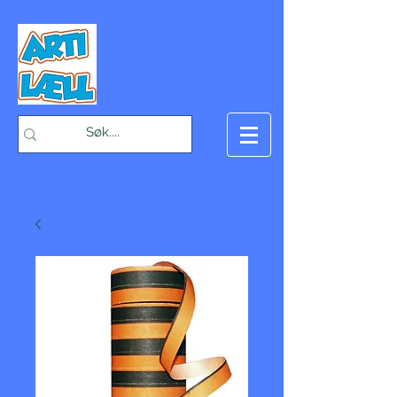
-Bæst på fæst-
Handlekurv