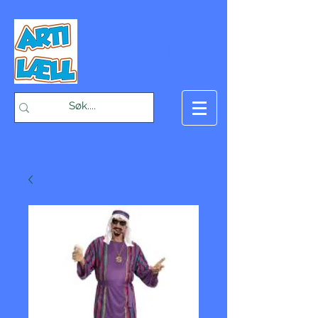
-Bæst på fæst-
Handlekurv