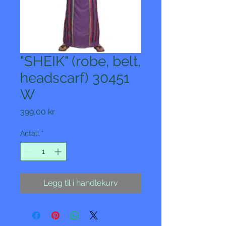
"SHEIK" (robe, belt,
headscarf) 30451
W
Pris
399,00 kr
Antall
*
Legg til i handlekurv