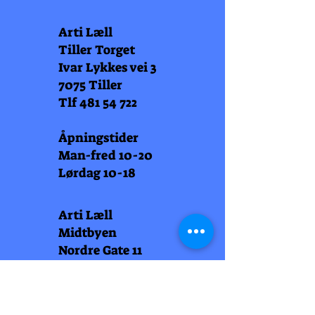
Arti Læll
Tiller Torget
Ivar Lykkes vei 3
7075 Tiller
Tlf
481 54 722
Åpningstider
Man-fred 10-20
Lørdag 10-18
Arti Læll
Midtbyen
Nordre Gate 11
7011 Trondheim
Tlf
948 99 768