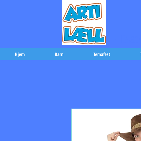
-Bæs
Hjem
Barn
Temafest