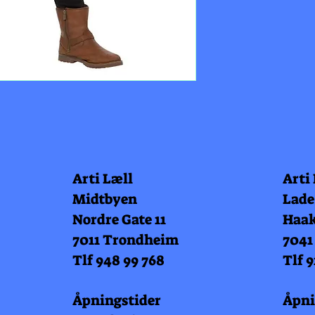
Arti Læll
Arti
Midtbyen
Lade
Nordre Gate 11
Haak
7011 Trondheim
7041
Tlf 948 99 768
Tlf 9
Åpningstider
Åpni