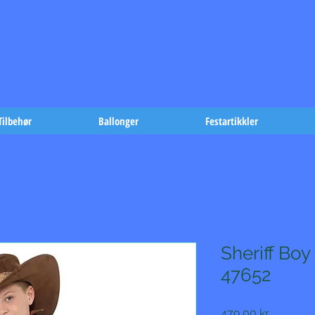
t på fæst-
Tilbehør
Ballonger
Festartikkler
Sheriff Bo
47652
Pris
479,00 kr