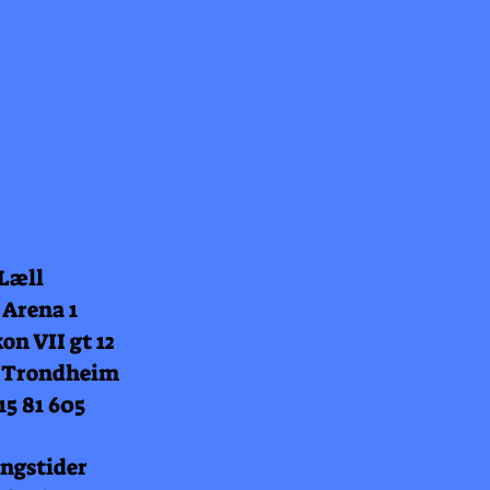
 Læll
 Arena 1
on VII gt 12
 Trondheim
15 81 605
ngstider