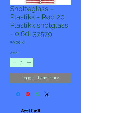
Shotteglass -
Plastikk - Rød 20
Plastikk shotglass
- 0,6dl 37579
Pris
79,00 kr
Antall
*
Legg til i handlekurv
Arti Læll