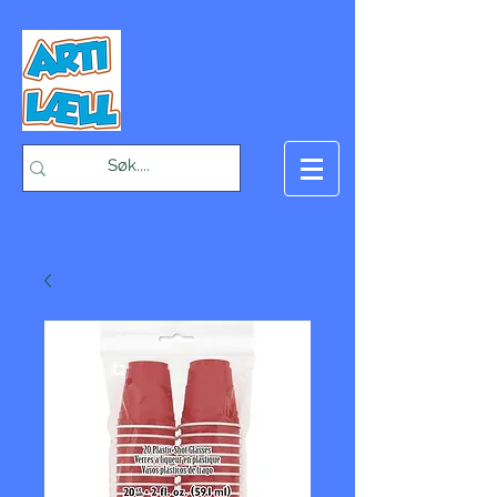
-Bæst på fæst-
Handlekurv