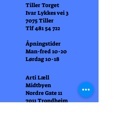
Tiller Torget
Ivar Lykkes vei 3
7075 Tiller
Tlf
481 54 722
Åpningstider
Man-fred 10-20
Lørdag 10-18
Arti Læll
Midtbyen
Nordre Gate 11
7011 Trondheim
Tlf
948 99 768
Åpningstider
Man-fred 10-18