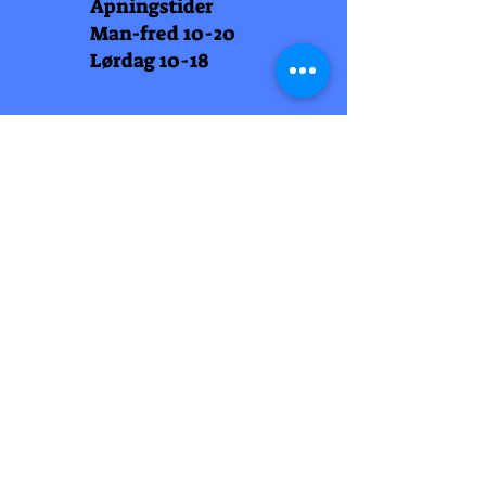
Åpningstider
Man-fred 10-20
Lørdag 10-18
Arti Læll
Midtbyen
Nordre Gate 11
7011 Trondheim
Tlf
948 99 768
Åpningstider
Man-fred 10-18
Lørdag 10-18
Arti Læll
Lade Arena 1
Haakon VII gt 12
7041 Trondheim