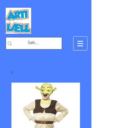
-Bæst på fæst-
Handlekurv