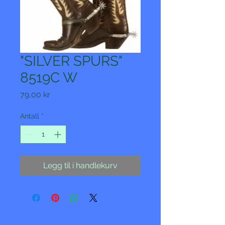
"SILVER SPURS"
8519C W
Pris
79,00 kr
Antall
*
Legg til i handlekurv