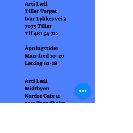
Arti Læll
Tiller Torget
Ivar Lykkes vei 3
7075 Tiller
Tlf
481 54 722
Åpningstider
Man-fred 10-20
Lørdag 10-18
Arti Læll
Midtbyen
Nordre Gate 11
7011 Trondheim
Tlf
948 99 768
Åpningstider