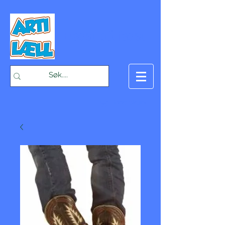
-Bæst på fæst-
Handlekurv