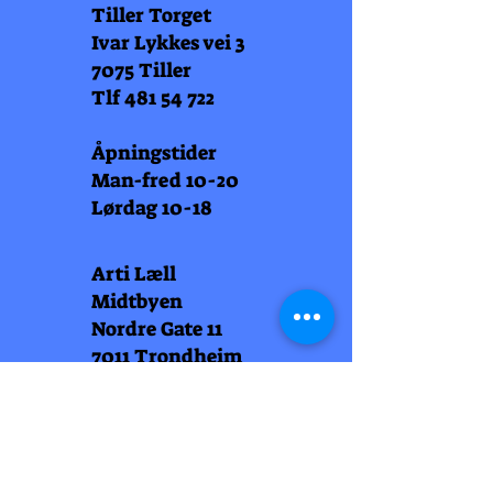
Tiller Torget
Ivar Lykkes vei 3
7075 Tiller
Tlf
481 54 722
Åpningstider
Man-fred 10-20
Lørdag 10-18
Arti Læll
Midtbyen
Nordre Gate 11
7011 Trondheim
Tlf
948 99 768
Åpningstider
Man-fred 10-18