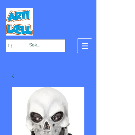
-Bæst på fæst-
Handlekurv