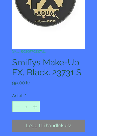
SKU: 5020570237311
Smiffys Make-Up
FX, Black. 23731 S
Pris
99,00 kr
Antall
*
Legg til i handlekurv