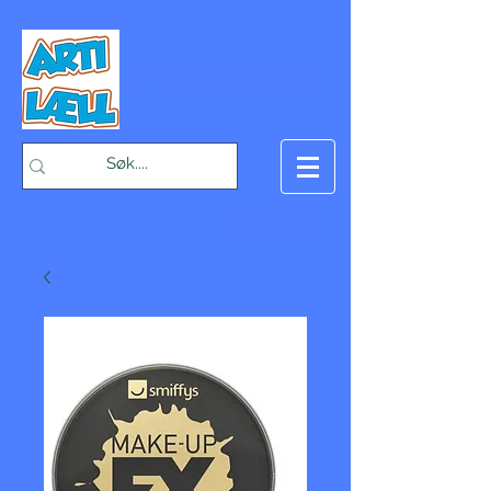
-Bæst på fæst-
Handlekurv