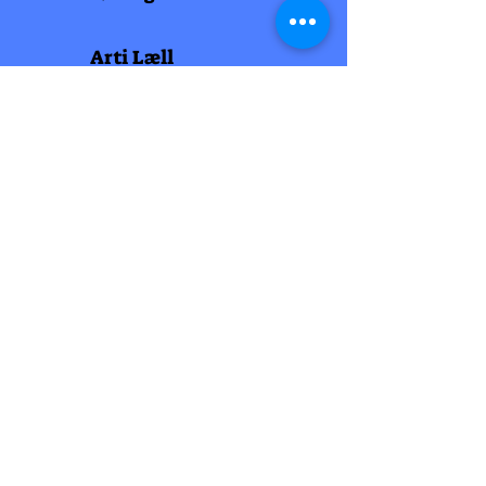
Arti Læll
Midtbyen
Nordre Gate 11
7011 Trondheim
Tlf
948 99 768
Åpningstider
Man-fred 10-18
Lørdag 10-18
Arti Læll
Lade Arena 1
Haakon VII gt 12
7041 Trondheim
Tlf 915 81 605