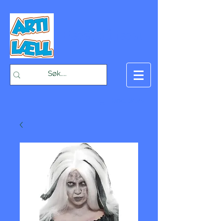
-Bæst på fæst-
Handlekurv