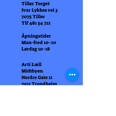
Tiller Torget
Ivar Lykkes vei 3
7075 Tiller
Tlf
481 54 722
Åpningstider
Man-fred 10-20
Lørdag 10-18
Arti Læll
Midtbyen
Nordre Gate 11
7011 Trondheim
Tlf
948 99 768
Åpningstider
Man-fred 10-18