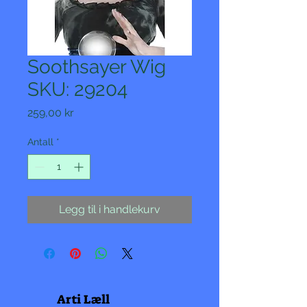
Soothsayer Wig
SKU: 29204
Pris
259,00 kr
Antall
*
Legg til i handlekurv
Arti Læll