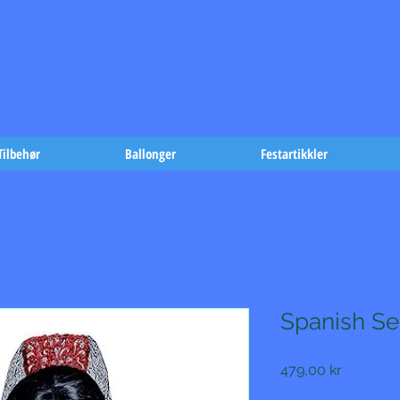
t på fæst-
Tilbehør
Ballonger
Festartikkler
Spanish Se
Pris
479,00 kr