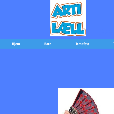
-Bæs
Hjem
Barn
Temafest