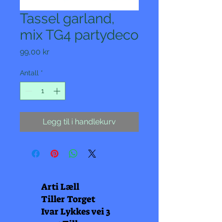
Tassel garland,
mix TG4 partydeco
Pris
99,00 kr
Antall
*
Legg til i handlekurv
Arti Læll
Tiller Torget
Ivar Lykkes vei 3