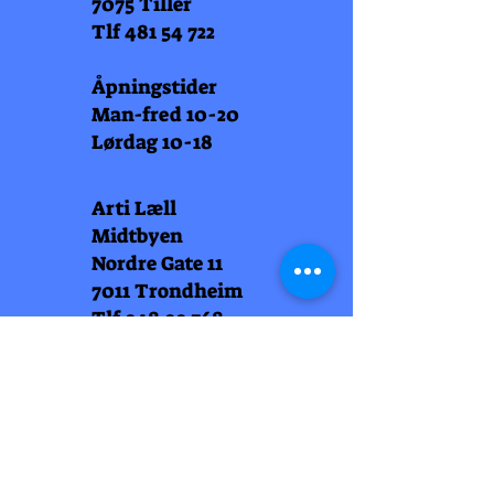
7075 Tiller
Tlf
481 54 722
Åpningstider
Man-fred 10-20
Lørdag 10-18
Arti Læll
Midtbyen
Nordre Gate 11
7011 Trondheim
Tlf
948 99 768
Åpningstider
Man-fred 10-18
Lørdag 10-18
Arti Læll