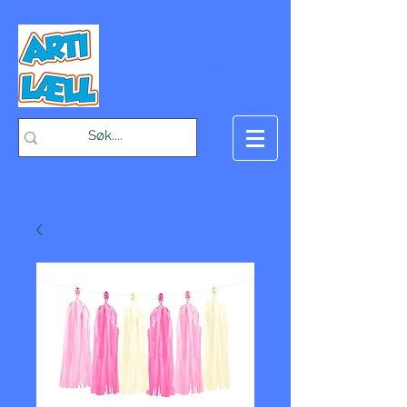
-Bæst på fæst-
Handlekurv