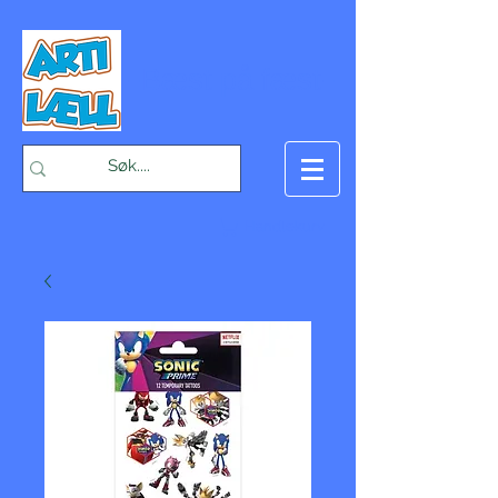
-Bæst på fæst-
Handlekurv