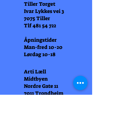
Tiller Torget
Ivar Lykkes vei 3
7075 Tiller
Tlf
481 54 722
Åpningstider
Man-fred 10-20
Lørdag 10-18
Arti Læll
Midtbyen
Nordre Gate 11
7011 Trondheim
Tlf
948 99 768
Åpningstider
Man-fred 10-18