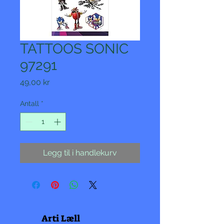
TATTOOS SONIC
97291
Pris
49,00 kr
Antall
*
Legg til i handlekurv
Arti Læll