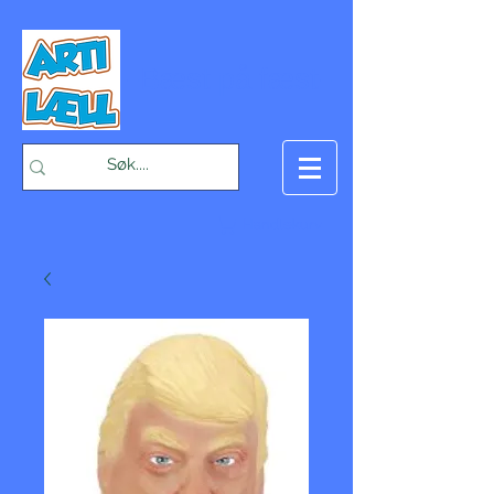
-Bæst på fæst-
Handlekurv