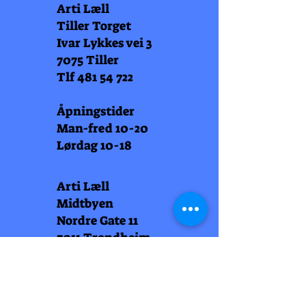
Arti Læll
Tiller Torget
Ivar Lykkes vei 3
7075 Tiller
Tlf
481 54 722
Åpningstider
Man-fred 10-20
Lørdag 10-18
Arti Læll
Midtbyen
Nordre Gate 11
7011 Trondheim
Tlf
948 99 768
Åpningstider