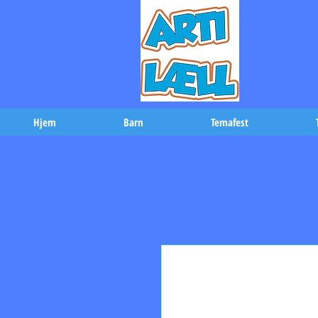
-Bæs
Hjem
Barn
Temafest