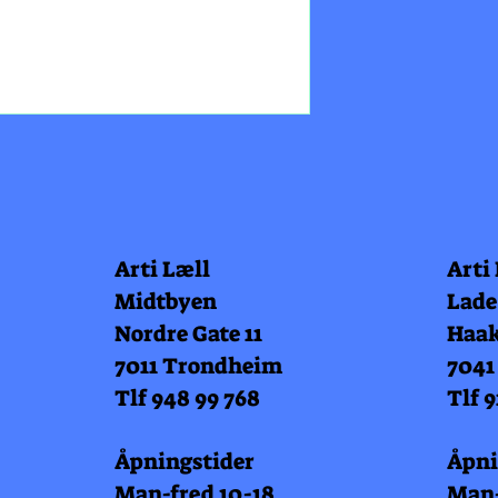
Arti Læll
Arti
Midtbyen
Lade
Nordre Gate 11
Haak
7011 Trondheim
7041
Tlf 948 99 768
Tlf 9
Åpningstider
Åpni
Man-fred 10-18
Man-