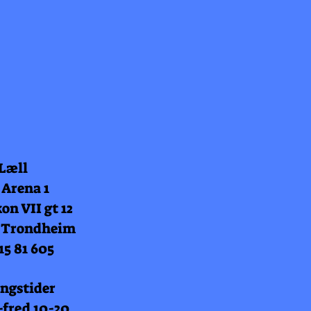
 Læll
 Arena 1
on VII gt 12
 Trondheim
15 81 605
ngstider
fred 10-20