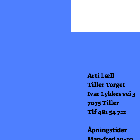
Arti Læll
Tiller Torget
Ivar Lykkes vei 3
7075 Tiller
Tlf 481 54 722
Åpningstider
Man-fred 10-20