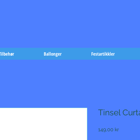
t på fæst-
Tilbehør
Ballonger
Festartikkler
Tinsel Curt
Pris
149,00 kr