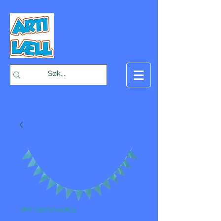
-Bæst på fæst-
Handlekurv
SKU: 7393616443693