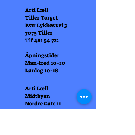
Arti Læll
Tiller Torget
Ivar Lykkes vei 3
7075 Tiller
Tlf
481 54 722
Åpningstider
Man-fred 10-20
Lørdag 10-18
Arti Læll
Midtbyen
Nordre Gate 11
7011 Trondheim
Tlf
948 99 768
Åpningstider