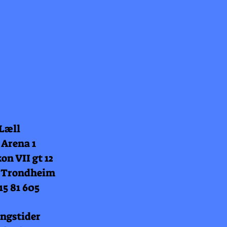
 Læll
 Arena 1
on VII gt 12
 Trondheim
15 81 605
ngstider