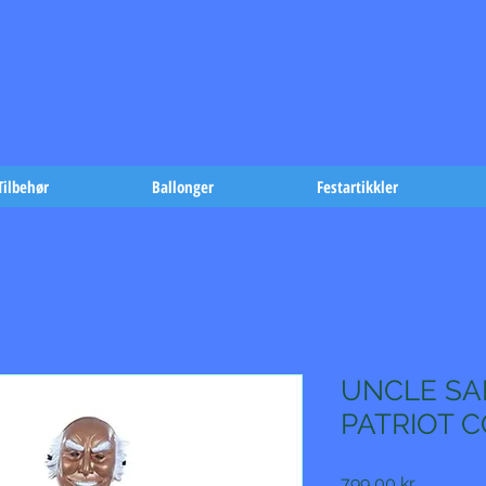
t på fæst-
Tilbehør
Ballonger
Festartikkler
UNCLE S
PATRIOT 
Pris
799,00 kr