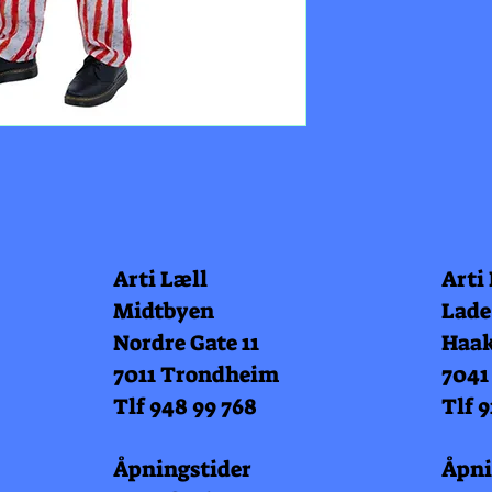
Arti Læll
Arti
Midtbyen
Lade
Nordre Gate 11
Haak
7011 Trondheim
7041
Tlf 948 99 768
Tlf 9
Åpningstider
Åpni