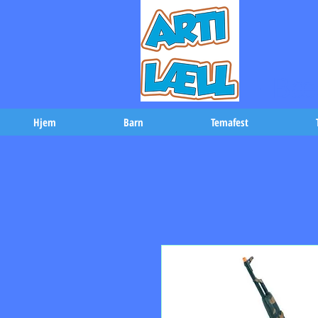
-Bæs
Hjem
Barn
Temafest