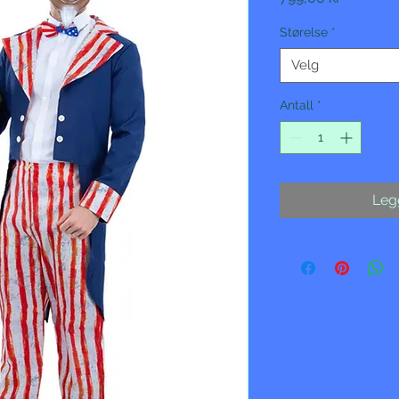
Størelse
*
Velg
Antall
*
Legg