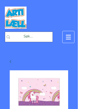
-Bæst på fæst-
Handlekurv