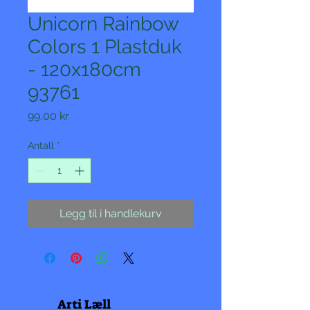
Unicorn Rainbow
Colors 1 Plastduk
- 120x180cm
93761
Pris
99,00 kr
Antall
*
Legg til i handlekurv
Arti Læll