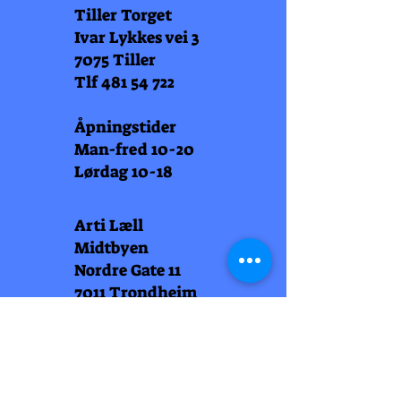
Tiller Torget
Ivar Lykkes vei 3
7075 Tiller
Tlf
481 54 722
Åpningstider
Man-fred 10-20
Lørdag 10-18
Arti Læll
Midtbyen
Nordre Gate 11
7011 Trondheim
Tlf
948 99 768
Åpningstider
Man-fred 10-18