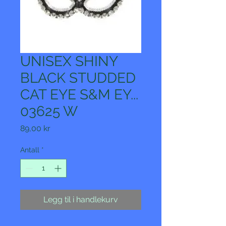
UNISEX SHINY
BLACK STUDDED
CAT EYE S&M EY...
03625 W
Pris
89,00 kr
Antall
*
Legg til i handlekurv