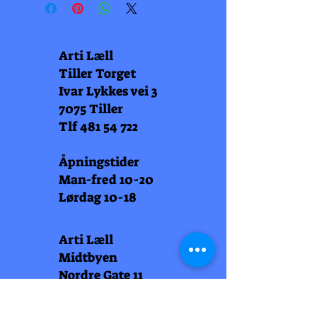
Arti Læll
Tiller Torget
Ivar Lykkes vei 3
7075 Tiller
Tlf
481 54 722
Åpningstider
Man-fred 10-20
Lørdag 10-18
Arti Læll
Midtbyen
Nordre Gate 11
7011 Trondheim
Tlf
948 99 768