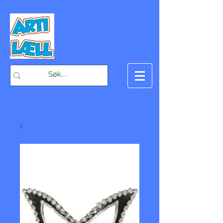
-Bæst på fæst-
Handlekurv