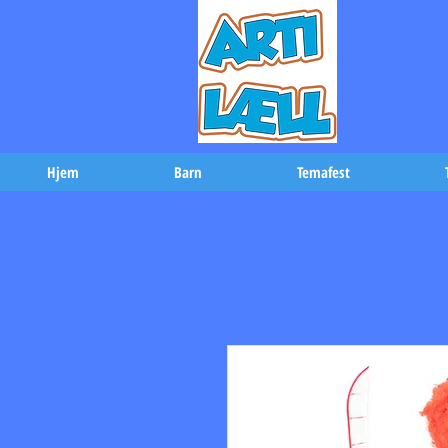
-Bæs
Hjem
Barn
Temafest