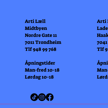
Arti Læll
Arti
Midtbyen
Lade
Nordre Gate 11
Haak
7011 Trondheim
7041
Tlf 948 99 768
Tlf 9
Åpningstider
Åpni
Man-fred 10-18
Man-
Lørdag 10-18
Lørd