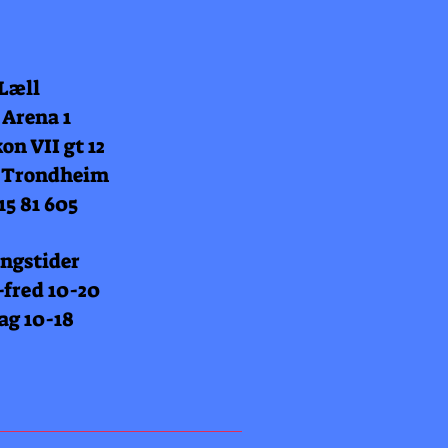
 Læll
 Arena 1
on VII gt 12
 Trondheim
15 81 605
ngstider
fred 10-20
ag 10-18