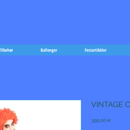
t på fæst-
Tilbehør
Ballonger
Festartikkler
VINTAGE 
Pris
399,00 kr