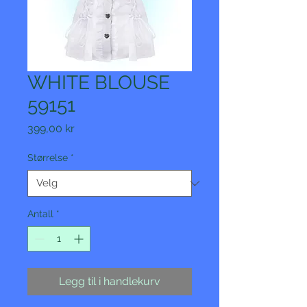
WHITE BLOUSE
59151
Pris
399,00 kr
Størrelse
*
Antall
*
Legg til i handlekurv