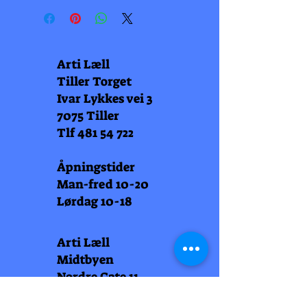
Arti Læll
Tiller Torget
Ivar Lykkes vei 3
7075 Tiller
Tlf
481 54 722
Åpningstider
Man-fred 10-20
Lørdag 10-18
Arti Læll
Midtbyen
Nordre Gate 11
7011 Trondheim