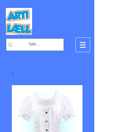
-Bæst på fæst-
Handlekurv