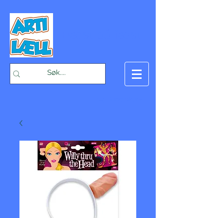
-Bæst på fæst-
Handlekurv