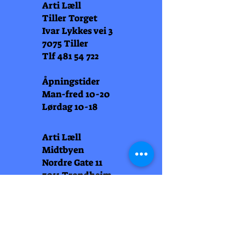
Arti Læll
Tiller Torget
Ivar Lykkes vei 3
7075 Tiller
Tlf
481 54 722
Åpningstider
Man-fred 10-20
Lørdag 10-18
Arti Læll
Midtbyen
Nordre Gate 11
7011 Trondheim
Tlf
948 99 768
Åpningstider
Man-fred 10-18