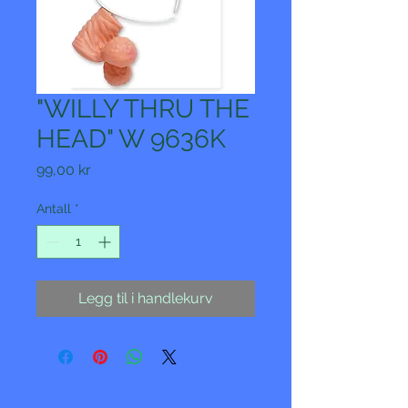
"WILLY THRU THE
HEAD" W 9636K
Pris
99,00 kr
Antall
*
Legg til i handlekurv