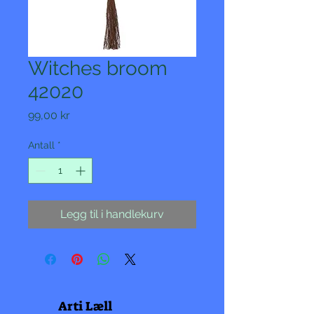
Witches broom
42020
Pris
99,00 kr
Antall
*
Legg til i handlekurv
Arti Læll