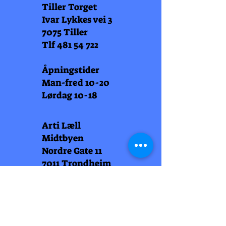
Tiller Torget
Ivar Lykkes vei 3
7075 Tiller
Tlf
481 54 722
Åpningstider
Man-fred 10-20
Lørdag 10-18
Arti Læll
Midtbyen
Nordre Gate 11
7011 Trondheim
Tlf
948 99 768
Åpningstider
Man-fred 10-18