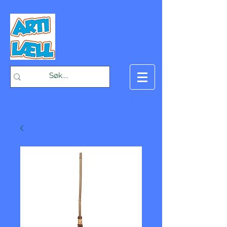
-Bæst på fæst-
Handlekurv