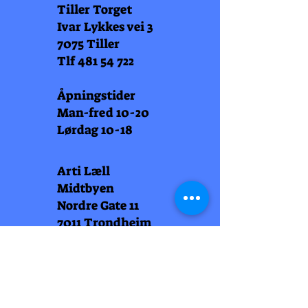
Tiller Torget
Ivar Lykkes vei 3
7075 Tiller
Tlf
481 54 722
Åpningstider
Man-fred 10-20
Lørdag 10-18
Arti Læll
Midtbyen
Nordre Gate 11
7011 Trondheim
Tlf
948 99 768
Åpningstider
Man-fred 10-18