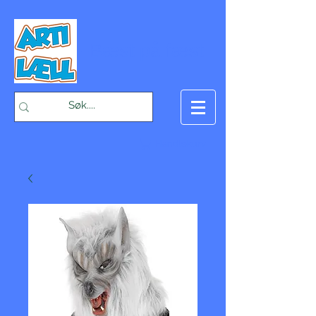
-Bæst på fæst-
Handlekurv